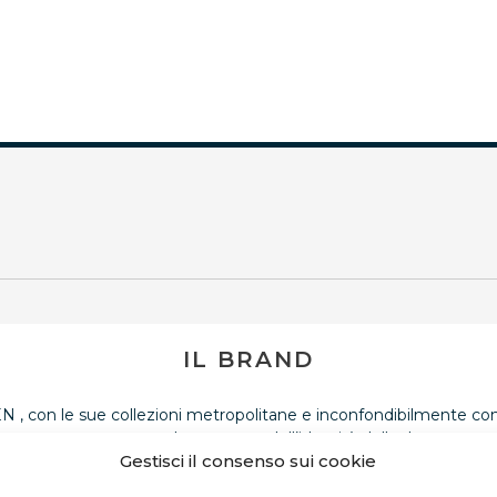
IL BRAND
 con le sue collezioni metropolitane e inconfondibilmente c
rappresenta un altro aspetto dell’identità della donna.
Gestisci il consenso sui cookie
alla forte impronta vintage sono i segni distintivi del guardaroba