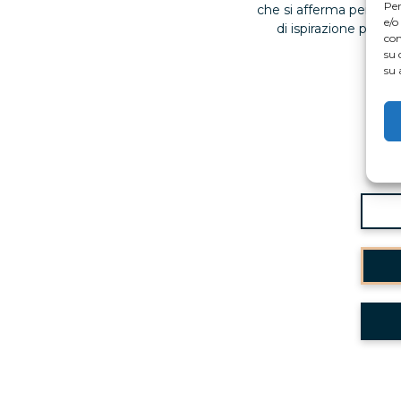
Per
che si afferma per la s
e/o
di ispirazione postm
con
sil
su 
su 