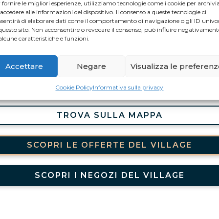
 fornire le migliori esperienze, utilizziamo tecnologie come i cookie per archivi
ua femminilità e il suo glamour moderno, sintesi perfetta di
street
 accedere alle informazioni del dispositivo. Il consenso a queste tecnologie ci
oderno. Il contrappunto tra tessuti diversi che esaltano e valorizza
sentirà di elaborare dati come il comportamento di navigazione o gli ID univo
houette rappresentano l’eclettismo di cui è capace la REBELQU
questo sito. Non acconsentire o revocare il consenso, può influire negativament
alcune caratteristiche e funzioni.
tel:
+39 0935594456
Accettare
Negare
Visualizza le preferen
Lunedì – Venerdì 10.00 – 20.00
Sabato – Domenica 10.00 – 21.00
Cookie Policy
Informativa sulla privacy
TROVA SULLA MAPPA
SCOPRI LE OFFERTE DEL VILLAGE
SCOPRI I NEGOZI DEL VILLAGE