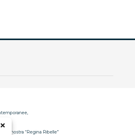
ontemporanee,
 della nostra “Regina Ribelle”