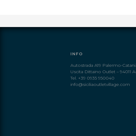
INFO
Autostrada A19 Palermo-Catani
Uscita Dittaino Outlet – 94011 A
Tel. +39 0935 950040
info@siciliaoutletvillage.com