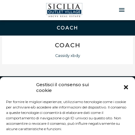
Men
Prin
COACH
COACH
Cassidy xbdy
Gestisci il consenso sui
INFO
cookie
Autostrada A19 Palermo-Catania
Per fornire le migliori esperienze, utilizziamo tecnologie come i cookie
Uscita Dittaino Outlet – 94011 Agira (EN)
per archiviare e/o accedere alle informazioni del dispositivo. Il consenso
Tel. +39 0935 950040
a queste tecnologie ci consentirà di elaborare dati come il
info@siciliaoutletvillage.com
comportamento di navigazione o gli ID univoci su questo sito. Non
acconsentire o revocare il consenso, può influire negativamente su
ORARI DI APERTURA:
alcune caratteristiche e funzioni.