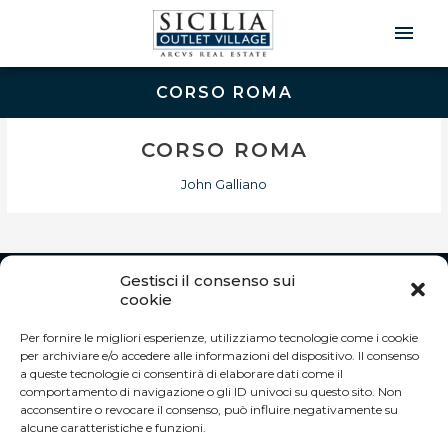
Men
Prin
CORSO ROMA
CORSO ROMA
John Galliano
Gestisci il consenso sui
INFO
cookie
Autostrada A19 Palermo-Catania
Per fornire le migliori esperienze, utilizziamo tecnologie come i cookie
Uscita Dittaino Outlet – 94011 Agira (EN)
per archiviare e/o accedere alle informazioni del dispositivo. Il consenso
Tel. +39 0935 950040
a queste tecnologie ci consentirà di elaborare dati come il
info@siciliaoutletvillage.com
comportamento di navigazione o gli ID univoci su questo sito. Non
acconsentire o revocare il consenso, può influire negativamente su
ORARI DI APERTURA:
alcune caratteristiche e funzioni.