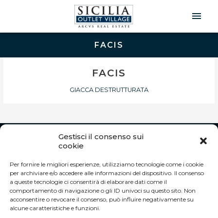
Men
Prin
FACIS
FACIS
GIACCA DESTRUTTURATA
Gestisci il consenso sui
INFO
cookie
Autostrada A19 Palermo-Catania
Per fornire le migliori esperienze, utilizziamo tecnologie come i cookie
Uscita Dittaino Outlet – 94011 Agira (EN)
per archiviare e/o accedere alle informazioni del dispositivo. Il consenso
Tel. +39 0935 950040
a queste tecnologie ci consentirà di elaborare dati come il
info@siciliaoutletvillage.com
comportamento di navigazione o gli ID univoci su questo sito. Non
acconsentire o revocare il consenso, può influire negativamente su
ORARI DI APERTURA:
alcune caratteristiche e funzioni.