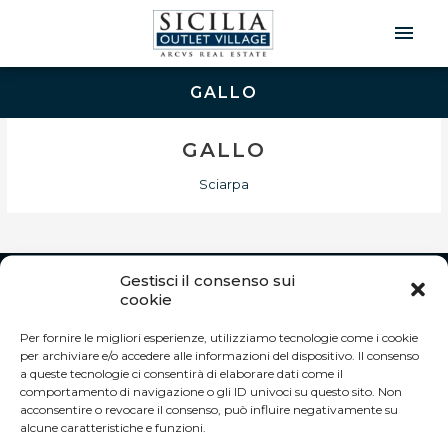
Men
Prin
GALLO
GALLO
Sciarpa
Gestisci il consenso sui
INFO
cookie
Autostrada A19 Palermo-Catania
Per fornire le migliori esperienze, utilizziamo tecnologie come i cookie
Uscita Dittaino Outlet – 94011 Agira (EN)
per archiviare e/o accedere alle informazioni del dispositivo. Il consenso
Tel. +39 0935 950040
a queste tecnologie ci consentirà di elaborare dati come il
info@siciliaoutletvillage.com
comportamento di navigazione o gli ID univoci su questo sito. Non
acconsentire o revocare il consenso, può influire negativamente su
ORARI DI APERTURA:
alcune caratteristiche e funzioni.