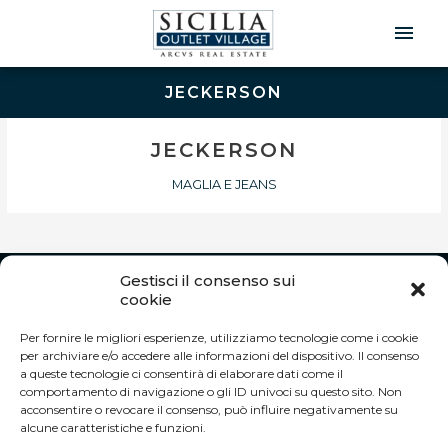
Men
Prin
JECKERSON
JECKERSON
MAGLIA E JEANS
Gestisci il consenso sui
INFO
cookie
Autostrada A19 Palermo-Catania
Per fornire le migliori esperienze, utilizziamo tecnologie come i cookie
Uscita Dittaino Outlet – 94011 Agira (EN)
per archiviare e/o accedere alle informazioni del dispositivo. Il consenso
Tel. +39 0935 950040
a queste tecnologie ci consentirà di elaborare dati come il
info@siciliaoutletvillage.com
comportamento di navigazione o gli ID univoci su questo sito. Non
acconsentire o revocare il consenso, può influire negativamente su
ORARI DI APERTURA:
alcune caratteristiche e funzioni.