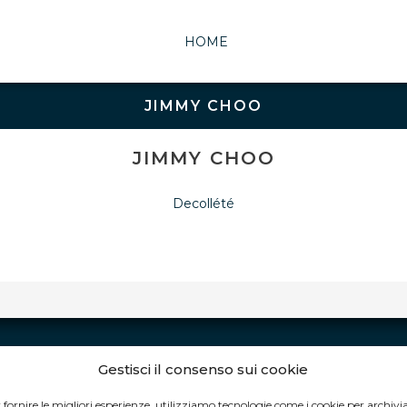
HOME
JIMMY CHOO
JIMMY CHOO
Decollété
Gestisci il consenso sui cookie
ORARI DI APERTURA:
 fornire le migliori esperienze, utilizziamo tecnologie come i cookie per archivi