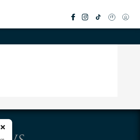
IT
are