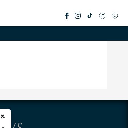
IT
are