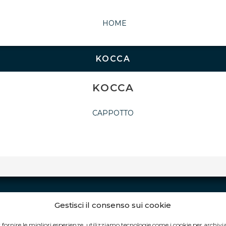
HOME
KOCCA
KOCCA
CAPPOTTO
Gestisci il consenso sui cookie
ORARI DI APERTURA:
 fornire le migliori esperienze, utilizziamo tecnologie come i cookie per archivi