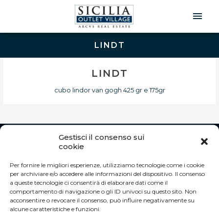
Men
Prin
LINDT
LINDT
cubo lindor van gogh 425 gr e 175gr
Gestisci il consenso sui
INFO
cookie
Autostrada A19 Palermo-Catania
Per fornire le migliori esperienze, utilizziamo tecnologie come i cookie
Uscita Dittaino Outlet – 94011 Agira (EN)
per archiviare e/o accedere alle informazioni del dispositivo. Il consenso
Tel. +39 0935 950040
a queste tecnologie ci consentirà di elaborare dati come il
info@siciliaoutletvillage.com
comportamento di navigazione o gli ID univoci su questo sito. Non
acconsentire o revocare il consenso, può influire negativamente su
ORARI DI APERTURA:
alcune caratteristiche e funzioni.