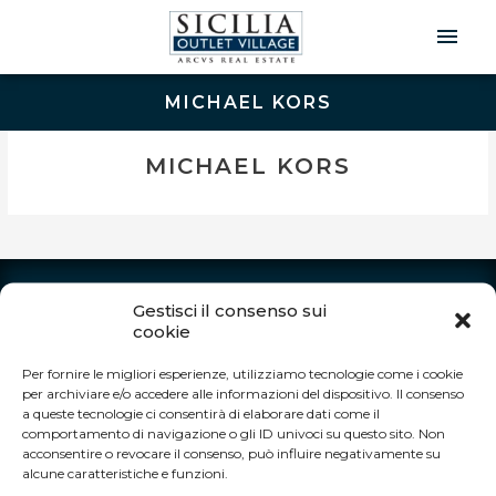
Men
Prin
MICHAEL KORS
MICHAEL KORS
INFO
Gestisci il consenso sui
cookie
Autostrada A19 Palermo-Catania
Uscita Dittaino Outlet – 94011 Agira (EN)
Per fornire le migliori esperienze, utilizziamo tecnologie come i cookie
Tel. +39 0935 950040
per archiviare e/o accedere alle informazioni del dispositivo. Il consenso
info@siciliaoutletvillage.com
a queste tecnologie ci consentirà di elaborare dati come il
comportamento di navigazione o gli ID univoci su questo sito. Non
ORARI DI APERTURA:
acconsentire o revocare il consenso, può influire negativamente su
alcune caratteristiche e funzioni.
Siamo aperti tutti i giorni dalle 10.00 alle 20.00.