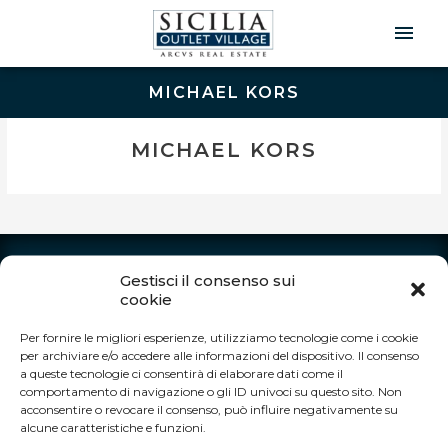
Men
Prin
MICHAEL KORS
MICHAEL KORS
INFO
Gestisci il consenso sui
cookie
Autostrada A19 Palermo-Catania
Uscita Dittaino Outlet – 94011 Agira (EN)
Per fornire le migliori esperienze, utilizziamo tecnologie come i cookie
Tel. +39 0935 950040
per archiviare e/o accedere alle informazioni del dispositivo. Il consenso
info@siciliaoutletvillage.com
a queste tecnologie ci consentirà di elaborare dati come il
comportamento di navigazione o gli ID univoci su questo sito. Non
ORARI DI APERTURA:
acconsentire o revocare il consenso, può influire negativamente su
alcune caratteristiche e funzioni.
Siamo aperti tutti i giorni dalle 10.00 alle 20.00.