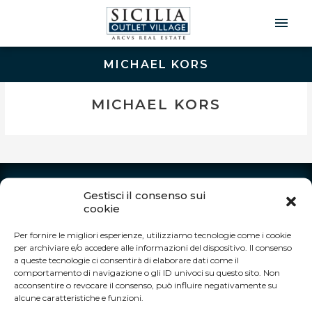
Men
Prin
MICHAEL KORS
MICHAEL KORS
INFO
Gestisci il consenso sui
cookie
Autostrada A19 Palermo-Catania
Uscita Dittaino Outlet – 94011 Agira (EN)
Per fornire le migliori esperienze, utilizziamo tecnologie come i cookie
Tel. +39 0935 950040
per archiviare e/o accedere alle informazioni del dispositivo. Il consenso
info@siciliaoutletvillage.com
a queste tecnologie ci consentirà di elaborare dati come il
comportamento di navigazione o gli ID univoci su questo sito. Non
ORARI DI APERTURA:
acconsentire o revocare il consenso, può influire negativamente su
alcune caratteristiche e funzioni.
Siamo aperti tutti i giorni dalle 10.00 alle 20.00.