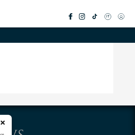
IT
are