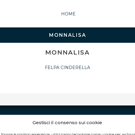
HOME
MONNALISA
MONNALISA
FELPA CINDERELLA
Gestisci il consenso sui cookie
ORARI DI APERTURA:
 fornire le migliori esperienze, utilizziamo tecnologie come i cookie per archivi