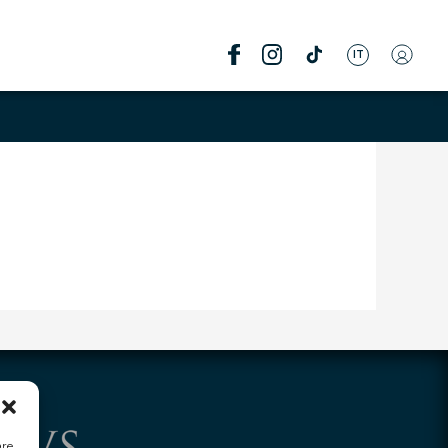
IT
are