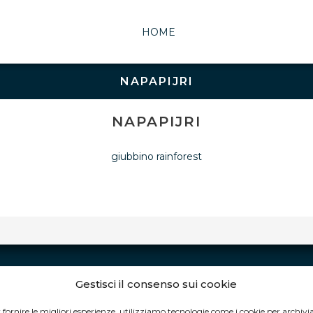
HOME
NAPAPIJRI
NAPAPIJRI
giubbino rainforest
Gestisci il consenso sui cookie
ORARI DI APERTURA:
 fornire le migliori esperienze, utilizziamo tecnologie come i cookie per archivi