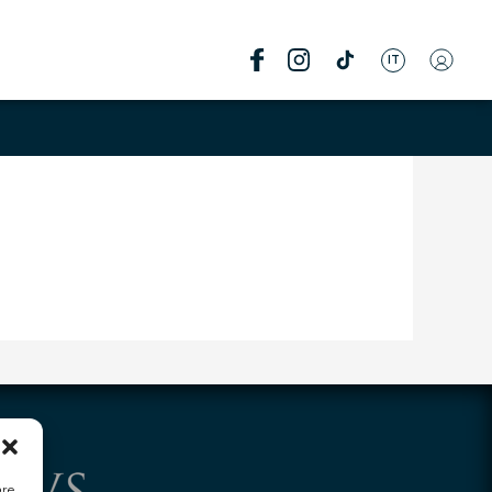
IT
are