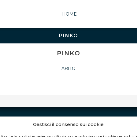
HOME
PINKO
PINKO
ABITO
Gestisci il consenso sui cookie
ORARI DI APERTURA:
 fornire le migliori esperienze, utilizziamo tecnologie come i cookie per archivi