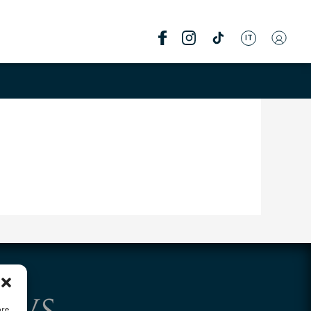
IT
are