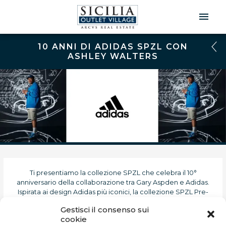
Men
Prin
10 ANNI DI ADIDAS SPZL CON
ASHLEY WALTERS
Ti presentiamo la collezione SPZL che celebra il 10°
anniversario della collaborazione tra Gary Aspden e Adidas.
Ispirata ai design Adidas più iconici, la collezione SPZL Pre-
Spring 2024 traccia un percorso attraverso il passato, il
Gestisci il consenso sui
presente e il futuro del brand: dal 2014 a oggi. Scopri la storia di
cookie
un approccio al design unico e senza compromessi,