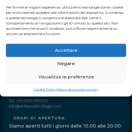
raccontata attraverso i ritratti dal taglio cinematografico
Per fornire le migliori esperienze, utilizziamo tecnologie come i cookie
dell’attore e musicista Ashley Walters.
per archiviare e/o accedere alle informazioni del dispositivo. Il consenso
a queste tecnologie ci consentirà di elaborare dati come il
comportamento di navigazione o gli ID univoci su questo sito. Non
acconsentire o revocare il consenso, può influire negativamente su
TUTTI I NOSTRI EVENTI
alcune caratteristiche e funzioni.
Accettare
Negare
Visualizza le preferenze
INFO
Cookie Policy
Informativa sulla privacy
Autostrada A19 Palermo-Catania
Uscita Dittaino Outlet – 94011 Agira (EN)
Tel. +39 0935 950040
info@siciliaoutletvillage.com
ORARI DI APERTURA:
Siamo aperti tutti i giorni dalle 10.00 alle 20.00.