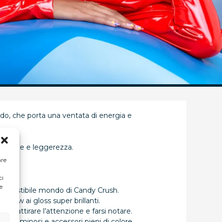
ndo, che porta una ventata di energia e
con stile e leggerezza.
are
ci
e
l’irresistibile mondo di Candy Crush.
 glow ai gloss super brillanti.
per attirare l’attenzione e farsi notare.
ra luminosi e accessori pieni di colore.