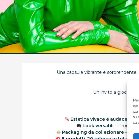
Una capsule vibrante e sorprendente, i
Un invito a giocare co
Per
e/o
con
su 
Estetica vivace e audace
– Ton
su 
Look versatili
– Prodotti p
Packaging da collezionare
– Ogni 
8 prodotti, 20 referenze totali
– Un