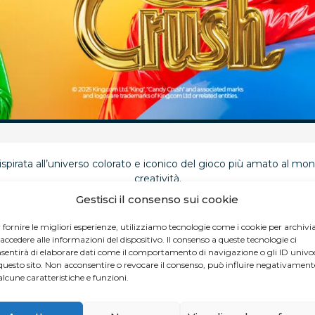
spirata all’universo colorato e iconico del gioco più amato al mo
creatività.
Gestisci il consenso sui cookie
n il make-up e a riscoprire il piacere di esprimersi senza regole, 
 fornire le migliori esperienze, utilizziamo tecnologie come i cookie per archivi
Perché questa collezione è unica?
 accedere alle informazioni del dispositivo. Il consenso a queste tecnologie ci
sentirà di elaborare dati come il comportamento di navigazione o gli ID univo
questo sito. Non acconsentire o revocare il consenso, può influire negativament
alità intense, finish luminosi e dettagli sparkling che richiamano 
alcune caratteristiche e funzioni.
ensati per essere mixati, abbinati e sperimentati, dal blush effetto
referenza è racchiusa in un design pop, ispirato al gioco, perfetto 
a beauty routine completa con palette multitasking, balsami labb