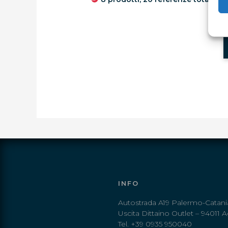
INFO
Autostrada A19 Palermo-Catani
Uscita Dittaino Outlet – 94011 A
Tel. +39 0935 950040