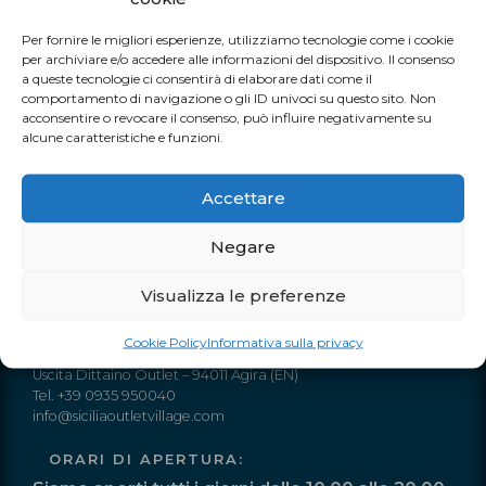
Contattaci per ricevere tutte le informazioni sui prodotti che
Per fornire le migliori esperienze, utilizziamo tecnologie come i cookie
preferisci, le modalità di spedizione e pagamento.
per archiviare e/o accedere alle informazioni del dispositivo. Il consenso
a queste tecnologie ci consentirà di elaborare dati come il
comportamento di navigazione o gli ID univoci su questo sito. Non
acconsentire o revocare il consenso, può influire negativamente su
alcune caratteristiche e funzioni.
TUTTI I NOSTRI EVENTI
Accettare
Negare
Visualizza le preferenze
INFO
Cookie Policy
Informativa sulla privacy
Autostrada A19 Palermo-Catania
Uscita Dittaino Outlet – 94011 Agira (EN)
Tel. +39 0935 950040
info@siciliaoutletvillage.com
ORARI DI APERTURA: