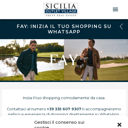
Men
Prin
FAY: INIZIA IL TUO SHOPPING SU
WHATSAPP
Inizia il tuo shopping comodamente da casa.
Contattaci al numero
+39
335 607 9307
ti accompagneremo
nella tua esperienza di shopping direttamente su WhatsApp.
Gestisci il consenso sui
Sfoglia il catalogo e scopri tutte le novità della collezione.
cookie