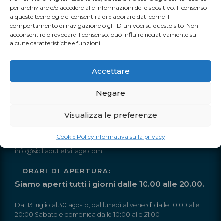
per archiviare e/o accedere alle informazioni del dispositivo. Il consenso
a queste tecnologie ci consentirà di elaborare dati come il
comportamento di navigazione o gli ID univoci su questo sito. Non
TUTTI I NOSTRI EVENTI
acconsentire o revocare il consenso, può influire negativamente su
alcune caratteristiche e funzioni.
Accettare
Negare
INFO
Visualizza le preferenze
Autostrada A19 Palermo-Catania
Uscita Dittaino Outlet – 94011 Agira (EN)
Cookie Policy
Informativa sulla privacy
Tel. +39 0935 950040
info@siciliaoutletvillage.com
ORARI DI APERTURA:
Siamo aperti tutti i giorni dalle 10.00 alle 20.00.
Dal 13 luglio al 30 agosto, dal lunedì al venerdì dalle 10:00 alle
20:00 Sabato e domenica dalle 10:00 alle 21:00