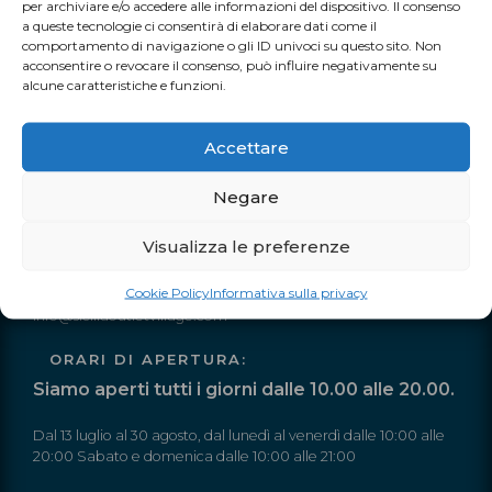
per archiviare e/o accedere alle informazioni del dispositivo. Il consenso
a queste tecnologie ci consentirà di elaborare dati come il
TUTTI I NOSTRI EVENTI
comportamento di navigazione o gli ID univoci su questo sito. Non
acconsentire o revocare il consenso, può influire negativamente su
alcune caratteristiche e funzioni.
Accettare
Negare
INFO
Visualizza le preferenze
Autostrada A19 Palermo-Catania
Uscita Dittaino Outlet – 94011 Agira (EN)
Cookie Policy
Informativa sulla privacy
Tel. +39 0935 950040
info@siciliaoutletvillage.com
ORARI DI APERTURA:
Siamo aperti tutti i giorni dalle 10.00 alle 20.00.
Dal 13 luglio al 30 agosto, dal lunedì al venerdì dalle 10:00 alle
20:00 Sabato e domenica dalle 10:00 alle 21:00