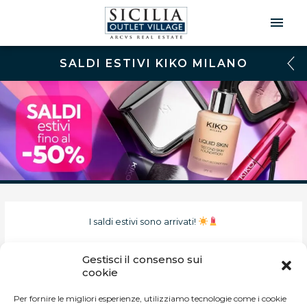
Men
Prin
SALDI ESTIVI KIKO MILANO
I saldi estivi sono arrivati!
Rinnova il tuo beauty case con le super offerte di KIKO Milano!
Gestisci il consenso sui
cookie
Ti aspettiamo in store!
Per fornire le migliori esperienze, utilizziamo tecnologie come i cookie