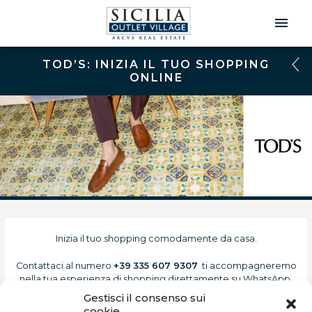
Men
Prin
TOD’S: INIZIA IL TUO SHOPPING
ONLINE
Inizia il tuo shopping comodamente da casa.
Contattaci al numero
+39
335 607 9307
ti accompagneremo
nella tua esperienza di shopping direttamente su WhatsApp.
Gestisci il consenso sui
Sfoglia il catalogo e scopri tutte le novità della collezione.
cookie