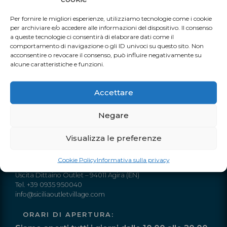
Contattaci per ricevere tutte le informazioni sui prodotti che
Per fornire le migliori esperienze, utilizziamo tecnologie come i cookie
preferisci, le modalità di spedizione e pagamento.
per archiviare e/o accedere alle informazioni del dispositivo. Il consenso
a queste tecnologie ci consentirà di elaborare dati come il
comportamento di navigazione o gli ID univoci su questo sito. Non
acconsentire o revocare il consenso, può influire negativamente su
alcune caratteristiche e funzioni.
TUTTI I NOSTRI EVENTI
Accettare
Negare
Visualizza le preferenze
INFO
Cookie Policy
Informativa sulla privacy
Autostrada A19 Palermo-Catania
Uscita Dittaino Outlet – 94011 Agira (EN)
Tel. +39 0935 950040
info@siciliaoutletvillage.com
ORARI DI APERTURA: